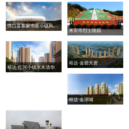
博白县客家书香小镇风情商贸城公共基础设施建设项目
来宾市烈士陵园
裕达·金碧天誉
裕达·红河小镇水木清华
裕达·金湖城